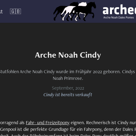
kt
🇬🇧
Arche Noah Cindy
Stutfohlen Arche Noah Cindy wurde im Frühjahr 2022 geboren. Cindys 
Noah Primrose.
September, 2022
Cindy ist bereits verkauft
vorragend als
Fahr- und Freizeitpony
eignen. Rechnerisch ist Cindy n
 Genpool ist die perfekte Grundlage für ein Fahrpony, denn der Dales 
rheit
. Auch der Röhrbeinumfang ist beim Dales Pony deutlich größer,