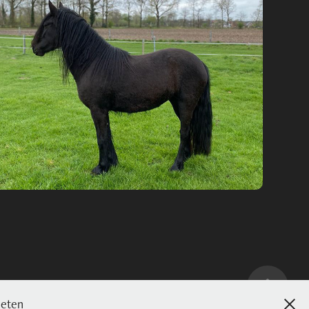
Arche Noah Kateness
2021
Partbred-Stute
Bereits verkauft
ieten