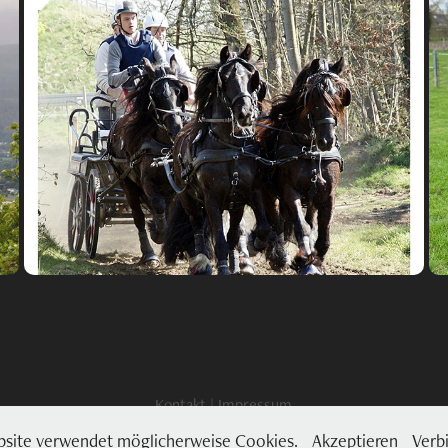
Arche Noah Castlewood
2000
Turnierpony
Woody hat ein neues Zuhause gefunden
Kontakt
|
Impressum
bsite verwendet möglicherweise Cookies.
Akzeptieren
Verb