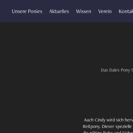
Unsere Ponies
Aktuelles
Wissen
Verein
Konta
Das Dales Pony 
Auch Cindy wird sich her
Reitpony. Dieser spezielle
die nötige
Ruhe und Siche