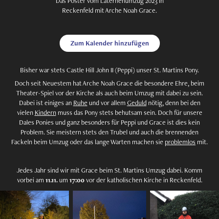
Das Poster vom Laternenumzug 2023 in
Reckenfeld mit Arche Noah Grace.
Zum Kalender hinzufügen
Bisher war stets Castle Hill John II (Peppi) unser St. Martins Pony.
Doch seit Neuestem hat Arche Noah Grace die besondere Ehre, beim
Theater-Spiel vor der Kirche als auch beim Umzug mit dabei zu sein.
Dabei ist einiges an
Ruhe
und vor allem
Geduld
nötig, denn bei den
vielen
Kindern
muss das Pony stets behutsam sein. Doch für unsere
Dales Ponies und ganz besonders für Peppi und Grace ist dies kein
Problem. Sie meistern stets den Trubel und auch die brennenden
Fackeln beim Umzug oder das lange Warten machen sie
problemlos
mit.
Jedes Jahr sind wir mit Grace beim St. Martins Umzug dabei. Komm
vorbei am
11.11.
um
17:00
vor der katholischen Kirche in Reckenfeld.